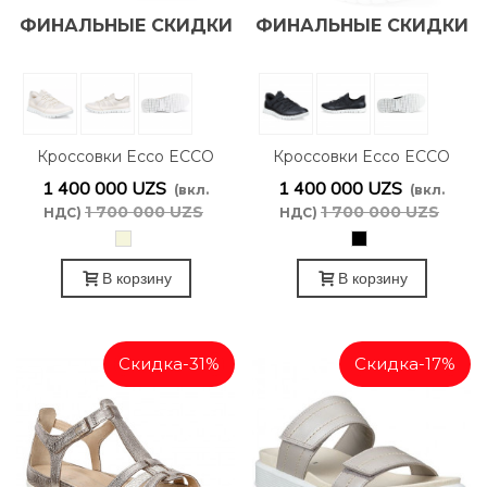
ФИНАЛЬНЫЕ СКИДКИ
ФИНАЛЬНЫЕ СКИДКИ
Кроссовки Ecco ECCO
Кроссовки Ecco ECCO
Gruuv Lite W Limestone
Gruuv Lite W Black
1 400 000 UZS
1 400 000 UZS
(вкл.
(вкл.
246303/61403
246303/60266
1 700 000 UZS
1 700 000 UZS
НДС)
НДС)
Бежевый
черный
В корзину
В корзину
Скидка
-31%
Скидка
-17%