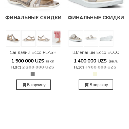
ФИНАЛЬНЫЕ СКИДКИ
ФИНАЛЬНЫЕ СКИДКИ
Сандалии Ecco FLASH
Шлепанцы Ecco ECCO
240873/57462
Soft Sandal W Pure
1 500 000 UZS
1 400 000 UZS
(вкл.
(вкл.
Cashmere Foil
2 200 000 UZS
1 700 000 UZS
НДС)
НДС)
238833/61652
серо-
Бежевый
бежевый
металлик
В корзину
В корзину