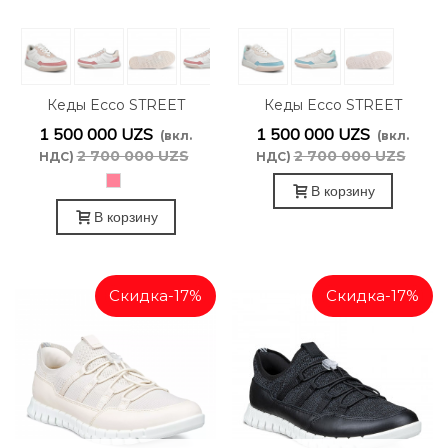
Кеды Ecco STREET
Кеды Ecco STREET
COURT W 272813/61255
COURT W 272813/61254
1 500 000 UZS
1 500 000 UZS
(вкл.
(вкл.
2 700 000 UZS
2 700 000 UZS
НДС)
НДС)
белый/
В корзину
розовый
В корзину
Скидка
-17%
Скидка
-17%