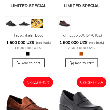
LIMITED SPECIAL
LIMITED SPECIAL
OFFER
OFFER
Tapochkalar Ecco
Tufli Ecco 500154/01053
500904/01001
1 500 000 UZS
1 600 000 UZS
(tax incl.)
(tax incl.)
1 800 000 UZS
2 300 000 UZS
черный
рыже-
коричневый
Add to cart
Add to cart
Скидка
-15%
Скидка
-15%