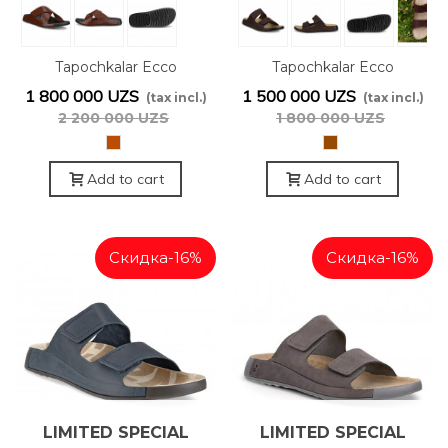
OFFER
OFFER
Tapochkalar Ecco
Tapochkalar Ecco
500994/01053
500904/02667
1 800 000 UZS
1 500 000 UZS
(tax incl.)
(tax incl.)
2 200 000 UZS
1 800 000 UZS
рыже-
Коричневый
коричневый
Add to cart
Add to cart
Скидка
-16%
Скидка
-16%
LIMITED SPECIAL
LIMITED SPECIAL