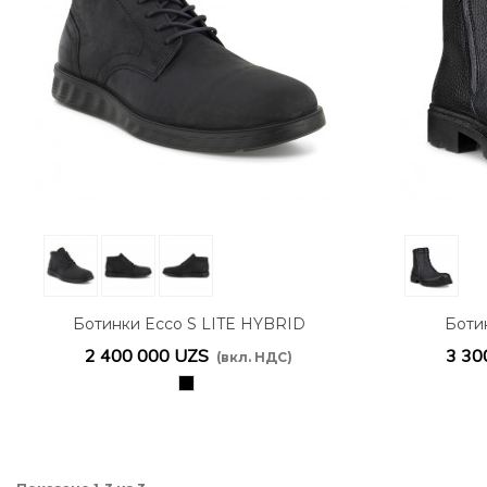
Ботинки Ecco S LITE HYBRID
Боти
520334/02001
2 400 000 UZS
3 30
(вкл. НДС)
черный