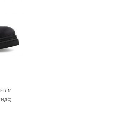
NER M
. НДС)