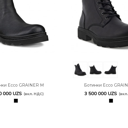
нки Ecco GRAINER M
Ботинки Ecco GRAI
214804/01001
214724/01001
0 000 UZS
3 500 000 UZS
(вкл. НДС)
(вкл
черный
черный